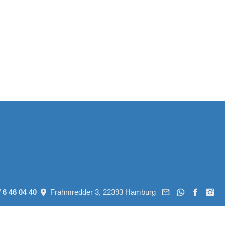
/ 6 46 04 40
Frahmredder 3, 22393 Hamburg