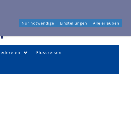
46 04 40
Frahmredder 3, 22393 Hamburg
Nur notwendige
Einstellungen
Alle erlauben
eedereien
Flussreisen