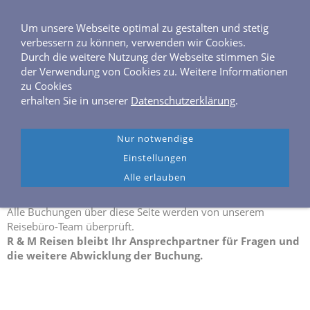
0 40 / 6 46 04 40
Frahmredder 3, 22393 Hamburg
Um unsere Webseite optimal zu gestalten und stetig
verbessern zu können, verwenden wir Cookies.
Durch die weitere Nutzung der Webseite stimmen Sie
der Verwendung von Cookies zu. Weitere Informationen
zu Cookies
erhalten Sie in unserer
Datenschutzerklärung
.
Navigation einblenden
Nur notwendige
AIDA Mittelmeer Kreuzfahrten - die besten
Einstellungen
Angebote
Alle erlauben
Alle Buchungen über diese Seite werden von unserem
Reisebüro-Team überprüft.
R & M Reisen bleibt Ihr Ansprechpartner für Fragen und
die weitere Abwicklung der Buchung.