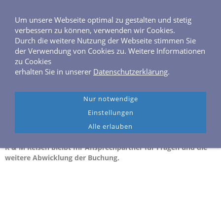
0 40 / 6 46 04 40
Frahmredder 3, 22393 Hamburg
Um unsere Webseite optimal zu gestalten und stetig
verbessern zu können, verwenden wir Cookies.
Durch die weitere Nutzung der Webseite stimmen Sie
der Verwendung von Cookies zu. Weitere Informationen
zu Cookies
erhalten Sie in unserer
Datenschutzerklärung
.
Navigation einblenden
Nur notwendige
Seereisen mit Hurtigruten
Einstellungen
Alle Buchungen über diese Seite werden von unserem
Alle erlauben
Reisebüro-Team überprüft.
R & M Reisen bleibt Ihr Ansprechpartner für Fragen und die
weitere Abwicklung der Buchung.