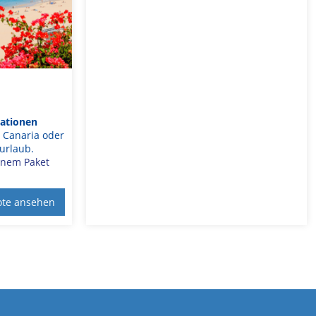
nationen
n Canaria oder
urlaub.
einem Paket
te ansehen