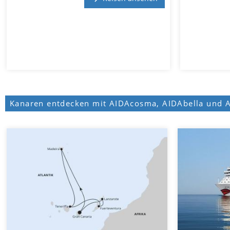
Kanaren entdecken mit AIDAcosma, AIDAbella und 