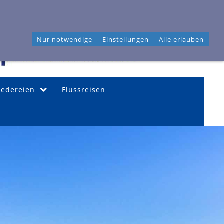
46 04 40
Frahmredder 3, 22393 Hamburg
Nur notwendige
Einstellungen
Alle erlauben
eedereien
Flussreisen