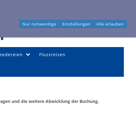
46 04 40
Frahmredder 3, 22393 Hamburg
Nur notwendige
Einstellungen
Alle erlauben
Reedereien
Flussreisen
ragen und die weitere Abwicklung der Buchung.