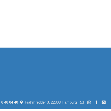
/ 6 46 04 40
Frahmredder 3, 22393 Hamburg