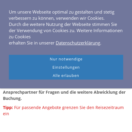
0 40 / 6 46 04 40
Frahmredder 3, 22393 Hamburg
Um unsere Webseite optimal zu gestalten und stetig
verbessern zu können, verwenden wir Cookies.
Durch die weitere Nutzung der Webseite stimmen Sie
der Verwendung von Cookies zu. Weitere Informationen
zu Cookies
erhalten Sie in unserer
Datenschutzerklärung
.
Navigation einblenden
Reisekombinationen mit AIDAstella und Hotel
Nur notwendige
Einstellungen
auf Mallorca
Alle erlauben
Alle Buchungen über diese Seite werden von unserem
Reisebüro-Team überprüft. R & M Reisen bleibt Ihr
Ansprechpartner für Fragen und die weitere Abwicklung der
Buchung.
Tipp:
Für passende Angebote grenzen Sie den Reisezeitraum
ein