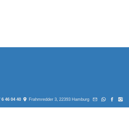
/ 6 46 04 40
Frahmredder 3, 22393 Hamburg