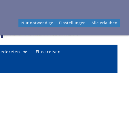
46 04 40
Frahmredder 3, 22393 Hamburg
Nur notwendige
Einstellungen
Alle erlauben
eedereien
Flussreisen