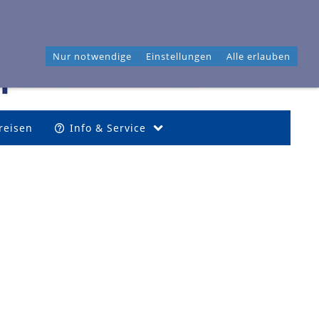
46 04 40
Frahmredder 3, 22393 Hamburg
Nur notwendige
Einstellungen
Alle erlauben
reisen
Info & Service