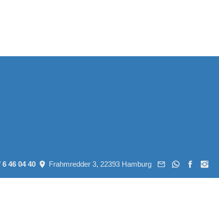
/ 6 46 04 40
Frahmredder 3, 22393 Hamburg