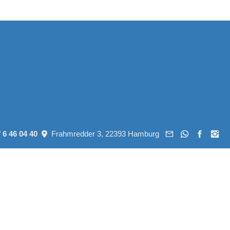
/ 6 46 04 40
Frahmredder 3, 22393 Hamburg