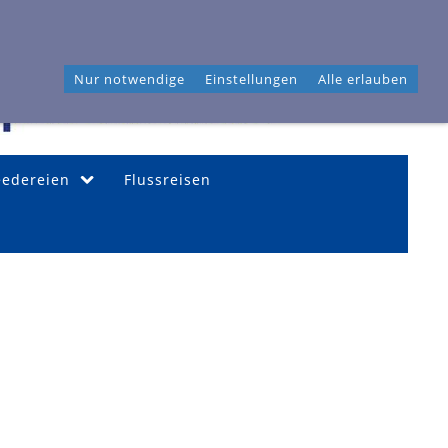
46 04 40
Frahmredder 3, 22393 Hamburg
Nur notwendige
Einstellungen
Alle erlauben
eedereien
Flussreisen