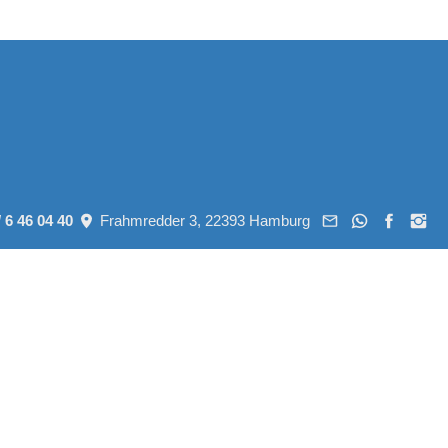
/ 6 46 04 40
Frahmredder 3, 22393 Hamburg