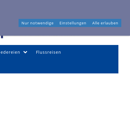
46 04 40
Frahmredder 3, 22393 Hamburg
Nur notwendige
Einstellungen
Alle erlauben
eedereien
Flussreisen