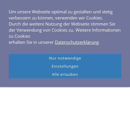
0 40 / 6 46 04 40
Frahmredder 3, 22393 Hamburg
Um unsere Webseite optimal zu gestalten und stetig
verbessern zu können, verwenden wir Cookies.
Durch die weitere Nutzung der Webseite stimmen Sie
der Verwendung von Cookies zu. Weitere Informationen
zu Cookies
erhalten Sie in unserer
Datenschutzerklärung
.
Navigation einblenden
Buchen Sie hier jederzeit online Ihre Kreuzfahrt.
Nur notwendige
R & M Reisen bleibt Ihr Ansprechpartner und übernimmt die
Einstellungen
weitere Abwicklung der Buchung.
Alle erlauben